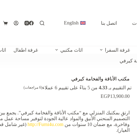
English
ات
اتصل بنا
عربة
التس
غرفة السفرا
اثاث مكتبي
غرفة اطفال
اثا
مة كيرفي
مكتب الأناقة والفخامة كيرفي
تم التقييم بـ
4.33
من 5 بناءً على تقييم
6
عملاء
(
6
مراجعات)
EGP
13,900.00
ارتقِ بمكتبك المنزلي مع “مكتب الأناقة والفخامة كيرفي”. يجمع بين
التصميم المنحني الأنيق والمواد عالية الجودة لتوفير مساحة عمل م
وفاخرة، مع ضمان 10 سنوات من
http://Furni4u.com
(غير شامل ق
الغيار).