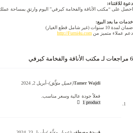
دعوة للاقتناء:
احصل على “مكتب الأناقة والفخامة كيرفي” اليوم وارتقِ بمساحة عملك 
خدمات ما بعد البيع:
ضمان لمدة 10 سنوات (غير شامل قطع الغيار)
دعم عملاء متميز من
http://Furni4u.com
6 مراجعات لـ
مكتب الأناقة والفخامة كيرفي
Tamer Wajdi
(عميل موَثَّق)
–
أبريل 2, 2024
فعلاً جودة عالية وسعر مناسب.
1 product
فريدة مصطفى
(عميل موَثَّق)
–
أبريل 23, 2024