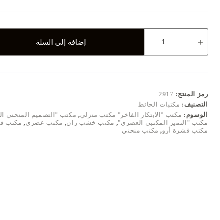
كمية
إضافة إلى السلة
مكتب
الأناقة
والفخامة
كيرفي
رمز المنتج:
2917
التصنيف:
مكتبات الحائط
الوسوم:
مكتب "الابتكار الفاخر" مكتب منزلي
,
مكتب "التصميم المنحني ال
مكتب "التميز المكتبي العصري"
,
مكتب خشب زان
,
مكتب عصري
,
مكتب ف
مكتب قشرة أرو
,
مكتب منحني