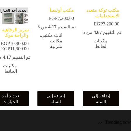
مكتب توكة متعدد
مكتب أوليفيا
الاستخدامات
105 cm
EGP
7,200.00
125 cm
EGP
7,200.00
تم التقييم
4.17
من 5
سرير الرفاهية
تم التقييم
4.67
من 5
اثاث مكتبي
,
والراحة موكا
مكتبات
مكاتب
EGP
10,900.00
الحائط
منزلية
11,900.00
EGP
ن
ا
تم التقييم
4.17
من
م
مكتبات
خ
الحائط
هناك
إضافة إلى
إضافة إلى
تحديد أحد
العديد
السلة
السلة
الخيارات
من
الأشكال
المختلفة
لهذا
Trending now
المنتج.