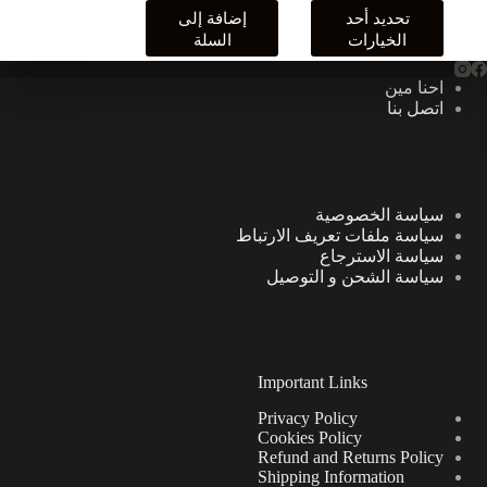
هناك
تحديد أحد
إضافة إلى
العديد
الخيارات
السلة
من
الأشكال
احنا مين
المختلفة
اتصل بنا
لهذا
المنتج.
يمكن
اختيار
الخيارات
سياسة الخصوصية
على
سياسة ملفات تعريف الارتباط
صفحة
سياسة الاسترجاع
المنتج
سياسة الشحن و التوصيل
Important Links
Privacy Policy
Cookies Policy
Refund and Returns Policy
Shipping Information