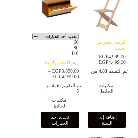
كرسي سبرس
60
80
سليك
110
EGP
4,999.00
السعر
4,499.00
EGP
السعر
ريفولفينج دولاريكا
الأصلي
الحالي
تم التقييم
4.83
من
3,850.00
EGP
–
هو:
هو:
5
4,999.00
EGP
نطاق
EGP4,499.00.
EGP4,999.00.
السعر:
مكتبات
تم التقييم
4.50
من
من
5
الحائط
خلال
مكتبات
الحائط
هناك
إضافة إلى
تحديد أحد
العديد
السلة
الخيارات
من
الأشكال
المختلفة