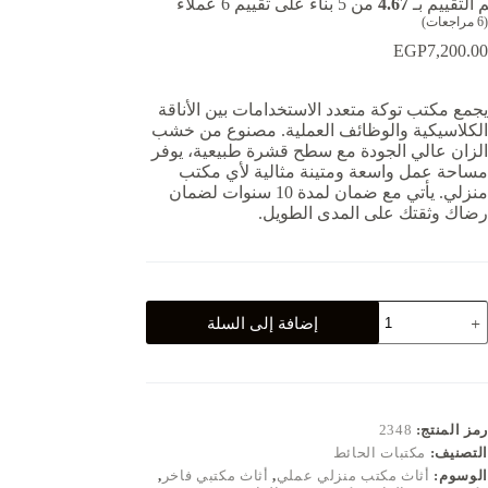
 التقييم بـ
4.67
من 5 بناءً على تقييم
6
عملاء
(
6
مراجعات)
EGP
7,200.00
يجمع مكتب توكة متعدد الاستخدامات بين الأناقة
الكلاسيكية والوظائف العملية. مصنوع من خشب
الزان عالي الجودة مع سطح قشرة طبيعية، يوفر
مساحة عمل واسعة ومتينة مثالية لأي مكتب
منزلي. يأتي مع ضمان لمدة 10 سنوات لضمان
رضاك وثقتك على المدى الطويل.
مية
إضافة إلى السلة
كتب
وكة
تعدد
لاستخدامات
رمز المنتج:
2348
التصنيف:
مكتبات الحائط
الوسوم:
أثاث مكتب منزلي عملي
,
أثاث مكتبي فاخر
,