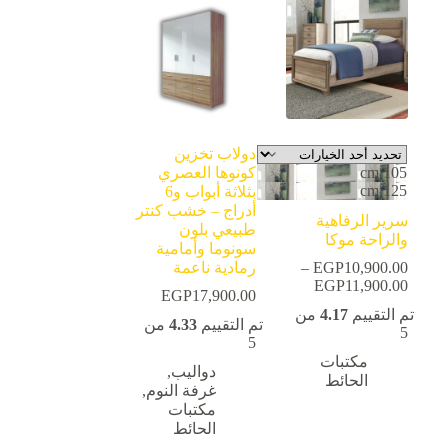
لهذا
المنتج.
يمكن
اختيار
الخيارات
على
صفحة
المنتج
دولاب تخزين
105 cm
كونوها العصري
125 cm
بثلاثة أبواب و6
أدراج – خشب كنتر
سرير الرفاهية
طبيعي بلون
والراحة موكا
سونوما وأمامية
10,900.00
EGP
–
رمادية ناعمة
11,900.00
EGP
نطاق
EGP
17,900.00
السعر:
تم التقييم
4.17
من
من
تم التقييم
4.33
من
5
5
خلال
مكتبات
دواليب
,
الحائط
غرفة النوم
,
مكتبات
الحائط