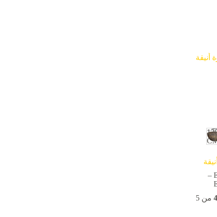
12
C
نيقة
–
نطاق
السعر:
4
من 5
من