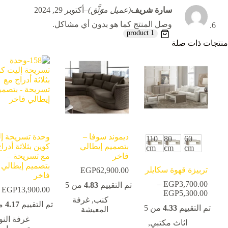
سارة شريف
(عميل موَثَّق)
–
أكتوبر 29, 2024
وصل المنتج كما هو بدون أي مشاكل.
1 product
منتجات ذات صلة
ديموند سوفا –
وحدة تسريحة إ
110
80
60
بتصميم إيطالي
كوين بثلاثة أدرا
cm
cm
cm
فاخر
مع تسريحة –
بتصميم إيطالي
تربيزة قهوة سكايلر
EGP
62,900.00
فاخر
–
EGP
3,700.00
تم التقييم
4.83
من 5
EGP
13,900.00
5,300.00
EGP
نطاق
كنب
,
غرفة
السعر:
تم التقييم
4.17
من
تم التقييم
4.33
من 5
المعيشة
من
غرفة النو
اثاث مكتبي
,