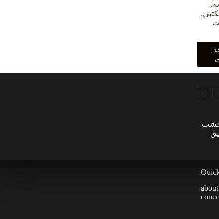
خلال
ة
,
كتبي
,
ات
د
ت
خشب
يق
Quick
about
conec