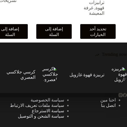
تسريحات
خلال
ترابيزات
قهوة
,
غرفة
المعيشة
هناك
تحديد أحد
إضافة إلى
إضافة إلى
العديد
الخيارات
السلة
السلة
من
الأشكال
المختلفة
لهذا
Trending now
المنتج.
يمكن
اختيار
كرسي جلاكسي
تربيزة قهوة غازويل
الخيارات
العصري
على
صفحة
المنتج
احنا مين
سياسة الخصوصية
اتصل بنا
سياسة ملفات تعريف الارتباط
سياسة الاسترجاع
سياسة الشحن و التوصيل