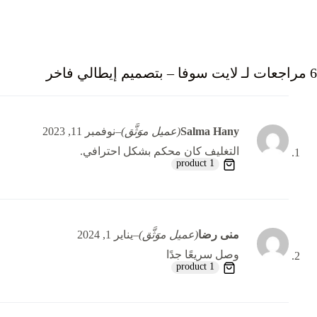
6 مراجعات لـ
لايت سوفا – بتصميم إيطالي فاخر
Salma Hany
(عميل موَثَّق)
–
نوفمبر 11, 2023
التغليف كان محكم بشكل احترافي.
1 product
منى رضا
(عميل موَثَّق)
–
يناير 1, 2024
وصل سريعًا جدًا
1 product