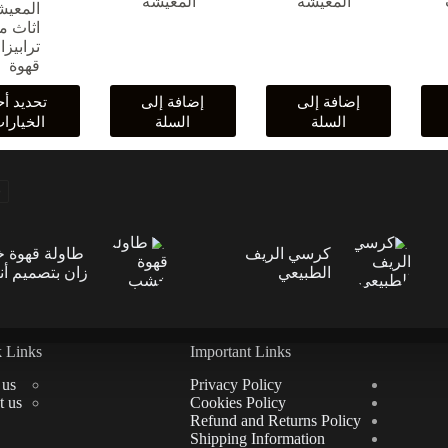
المعيشة
المعيشة
المعيش
اثاث م
ترابيز
قهوة
هناك
إضافة إلى
إضافة إلى
تحديد أح
العديد
السلة
السلة
الخيارا
من
الأشكال
المختلفة
لهذا
المنتج.
يمكن
اختيار
كرسي الريف
طاولة قهوة 
الخيارات
الطبيعي
زان بتصميم أن
على
صفحة
المنتج
 Links
Important Links
 us
Privacy Policy
t us
Cookies Policy
Refund and Returns Policy
Shipping Information