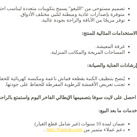
تصميم مستوحى من “الليغو” يسمح بتكوينات متعددة ليناسب احتي
متوفرة بإصدارات عادية ومبطنة لتلبي مختلف الأذواق.
توفر مزيجًا من الأناقة والراحة بجودة عالية.
الاستخدامات المثالية للمنتج:
غرفة المعيشة.
المساحات المريحة والمكاتب المنزلية.
إرشادات العناية والصيانة:
يُنصح بتنظيف الكنبة بقطعة قماش ناعمة ومكنسة كهربائية للحفا
تجنب تعريض الأقمشة للرطوبة المفرطة للحفاظ على جودتها.
احصل على لايت سوفا بتصميمها الإيطالي الفاخر اليوم واستمتع بالراحة 
خدمات ما بعد البيع:
ضمان لمدة 10 سنوات (غير شامل قطع الغيار).
دعم عملاء متميز من
http://Furni4u.com
.