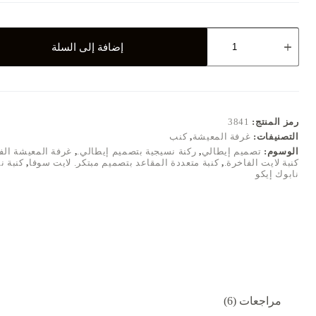
كمية
إضافة إلى السلة
لايت
سوفا
-
بتصميم
إيطالي
فاخر
رمز المنتج:
3841
التصنيفات:
غرفة المعيشة
,
كنب
الوسوم:
تصميم إيطالي
,
ركنة نسيجية بتصميم إيطالي.
,
غرفة المعيشة الف
كنبة لايت الفاخرة.
,
كنبة متعددة المقاعد بتصميم مبتكر. لايت سوفا
,
كنبة ن
نابوك إيكو
مراجعات (6)