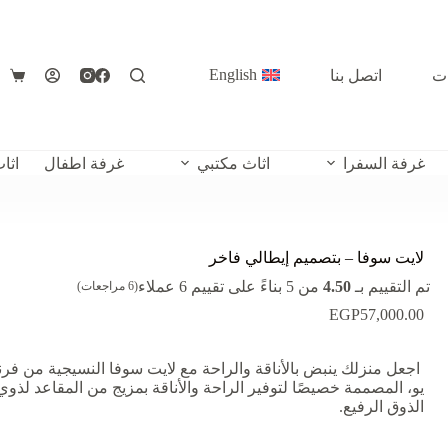
English
ات
اتصل بنا
عربة
التس
غرفة السفرا
اثاث مكتبي
غرفة اطفال
اثا
لايت سوفا – بتصميم إيطالي فاخر
تم التقييم بـ
4.50
من 5 بناءً على تقييم
6
عملاء
(
6
مراجعات)
EGP
57,000.00
اجعل منزلك ينبض بالأناقة والراحة مع لايت سوفا النسيجية من فر
يو، المصممة خصيصًا لتوفير الراحة والأناقة بمزيج من المقاعد لذوي
الذوق الرفيع.