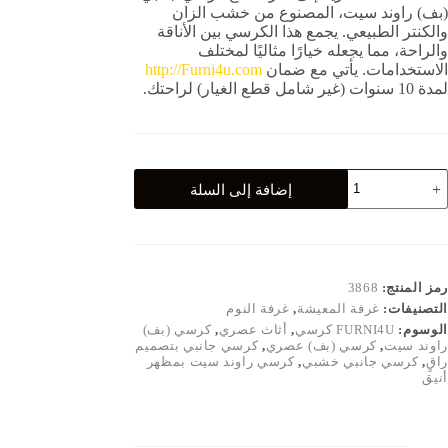
(بف) راوند سيت، المصنوع من خشب الزان
والكنتر الطبيعي. يجمع هذا الكرسي بين الأناقة
والراحة، مما يجعله خيارًا مثاليًا لمختلف
الاستخدامات. يأتي مع ضمان
http://Furni4u.com
لمدة 10 سنوات (غير شامل قطع الغيار) لراحتك.
مية
إضافة إلى السلة
رسي
انبي
بف)
اوند
يت
رمز المنتج:
3868
صميم
التصنيفات:
غرفة المعيشة
,
غرفة النوم
صري
الوسوم:
FURNI4U كرسي
,
أثاث عصري
,
كرسي (بف)
ع
راوند سيت
,
كرسي (بف) عصري
,
كرسي جانبي بتصميم
فاصيل
راقٍ
,
كرسي جانبي خشبي
,
كرسي راوند سيت بمظهر
نيقة
أنيق