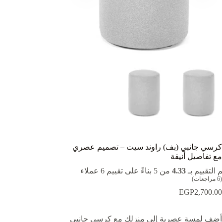
كرسي جانبي (بف) راوند سيت – تصميم عصري
مع تفاصيل أنيقة
 التقييم بـ
4.33
من 5 بناءً على تقييم
6
عملاء
(
6
مراجعات)
EGP
2,700.00
أضف لمسة عصرية إلى منزلك مع كرسي جانبي