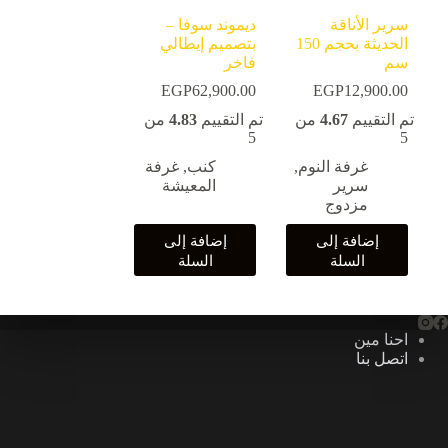
صفحة
المنتج
سرير الأناقة
ديموند سوفا –
الحديثة بحجم 150
بتصميم إيطالي
سم
فاخر
EGP
62,900.00
EGP
12,900.00
تم التقييم
4.67
من
تم التقييم
4.83
من
5
5
غرفة النوم
,
كنب
,
غرفة
سرير
المعيشة
مزدوج
إضافة إلى
إضافة إلى
السلة
السلة
احنا مين
اتصل بنا