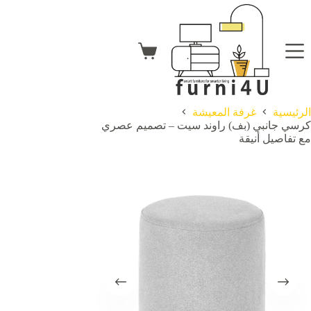
لتجاوز
لى
لمحتوى
عربة
التسوق
الرئيسية
غرفة المعيشة
كرسي جانبي (بف) راوند سيت – تصميم عصري
مع تفاصيل أنيقة