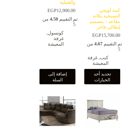
والعملية
كنبة لويجي
EGP
12,900.00
النسيجية بثلاثة
تم التقييم
4.50
من
مقاعد – بتصميم
5
إيطالي فاخر
كونسول
,
EGP
15,700.00
غرفة
تم التقييم
4.67
من
المعيشة
5
كنب
,
غرفة
المعيشة
هناك
تحديد أحد
إضافة إلى
العديد
الخيارات
السلة
من
الأشكال
المختلفة
لهذا
المنتج.
يمكن
اختيار
الخيارات
على